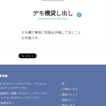
デモ機貸し出し
Demonstration Machine
デモ機で事前に性能を評価して頂くこと
が可能です。
事例集
着パネル/チャック/テーブル、バキューム
棒
ネル/チャック/テーブル
三角柱パネル
超微細孔」吸着パネル/チャック/テーブル、
搬送パレット
キュームパネル/チャック/テーブル
乾燥トレイ
工衛星ボディ
防音パネル